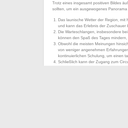
Trotz eines insgesamt positiven Bildes äu
sollten, um ein ausgewogenes Panorama 
Das launische Wetter der Region, mit 
und kann das Erlebnis der Zuschauer b
Die Warteschlangen, insbesondere bei g
können den Spaß des Tages mindern, 
Obwohl die meisten Meinungen hinsicht
von weniger angenehmen Erfahrungen 
kontinuierlichen Schulung, um einen ta
Schließlich kann der Zugang zum Circui
Besucherzahlen kompliziert sein, was 
der Umgebung erfordert.
Der Circuit de Nogaro, gestützt auf seine
ein vielfältiges Publikum an, das auf de
Punkte verbessert werden könnten, blei
einer aufrichtigen Verbundenheit mit di
←
Kilometerbasierte Autoversicherung: Lo