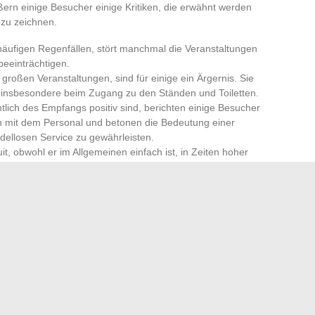
ßern einige Besucher einige Kritiken, die erwähnt werden
zu zeichnen.
häufigen Regenfällen, stört manchmal die Veranstaltungen
eeinträchtigen.
roßen Veranstaltungen, sind für einige ein Ärgernis. Sie
insbesondere beim Zugang zu den Ständen und Toiletten.
lich des Empfangs positiv sind, berichten einige Besucher
mit dem Personal und betonen die Bedeutung einer
dellosen Service zu gewährleisten.
t, obwohl er im Allgemeinen einfach ist, in Zeiten hoher
manchmal eine Verbesserung der Straßeninfrastruktur in
 Geschichte und seine zahlreichen Vorzüge, zieht weiterhin
r Suche nach Emotionen und Entdeckungen ist. Obwohl einige
bt das Gesamterlebnis von spürbarem Enthusiasmus und
esem emblematischen Ort geprägt.
hnt sich das wirklich für Vielfahrer?