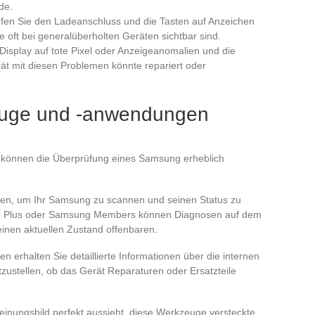
de.
üfen Sie den Ladeanschluss und die Tasten auf Anzeichen
 oft bei generalüberholten Geräten sichtbar sind.
 Display auf tote Pixel oder Anzeigeanomalien und die
erät mit diesen Problemen könnte repariert oder
euge und -anwendungen
können die Überprüfung eines Samsung erheblich
den, um Ihr Samsung zu scannen und seinen Status zu
r Plus oder Samsung Members können Diagnosen auf dem
inen aktuellen Zustand offenbaren.
erhalten Sie detaillierte Informationen über die internen
ustellen, ob das Gerät Reparaturen oder Ersatzteile
inungsbild perfekt aussieht, diese Werkzeuge versteckte