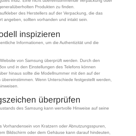
n gutes Indiz. Eine nicht übereinstimmende Verpackung oder
 generalüberholten Produkten zu finden.
laufkleber des Herstellers auf der Verpackung, die das
ert angeben, sollten vorhanden und intakt sein.
ell inspizieren
ntliche Informationen, um die Authentizität und die
n Website von Samsung überprüft werden. Durch den
Box und in den Einstellungen des Telefons können
ber hinaus sollte die Modellnummer mit den auf der
 übereinstimmen. Wenn Unterschiede festgestellt werden,
hinweisen.
szeichen überprüfen
Zustands des Samsung kann wertvolle Hinweise auf seine
as Vorhandensein von Kratzern oder Abnutzungsspuren,
 dem Bildschirm oder dem Gehäuse kann darauf hindeuten,