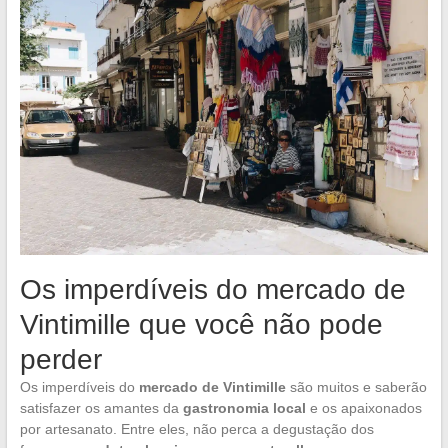
Os imperdíveis do mercado de
Vintimille que você não pode
perder
Os imperdíveis do
mercado de Vintimille
são muitos e saberão
satisfazer os amantes da
gastronomia local
e os apaixonados
por artesanato. Entre eles, não perca a degustação dos