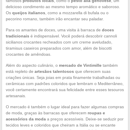
famosos
produtos locais
, como o
pesto alla genovese
, um
delicioso condimento ao mesmo tempo aromático e saboroso.
Os
queijos italianos
, como a mozzarella di bufala ou o
pecorino romano, também irão encantar seu paladar.
Para os amantes de doces, uma visita à barraca de
doces
tradicionais
é indispensável. Você poderá descobrir cannoli
sicilianos crocantes recheados com um creme aveludado,
tiramisus caseiros preparados com amor, além de biscotti
crocantes de amêndoas.
Além do aspecto culinário, o
mercado de Vintimille
também
está repleto de
artesãos talentosos
que oferecem suas
criações únicas. Seja joias em prata finamente trabalhadas ou
cerâmicas com padrões coloridos que lembram o Mediterrâneo,
você certamente encontrará sua felicidade entre esses tesouros
artesanais.
O mercado é também o lugar ideal para fazer algumas compras
de moda, graças às barracas que oferecem
roupas e
acessórios da moda
a preços acessíveis. Deixe-se seduzir por
tecidos leves e coloridos que cheiram a Itália ou se encante