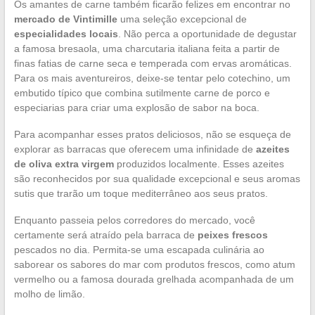
Os amantes de carne também ficarão felizes em encontrar no
mercado de Vintimille
uma seleção excepcional de
especialidades locais
. Não perca a oportunidade de degustar
a famosa bresaola, uma charcutaria italiana feita a partir de
finas fatias de carne seca e temperada com ervas aromáticas.
Para os mais aventureiros, deixe-se tentar pelo cotechino, um
embutido típico que combina sutilmente carne de porco e
especiarias para criar uma explosão de sabor na boca.
Para acompanhar esses pratos deliciosos, não se esqueça de
explorar as barracas que oferecem uma infinidade de
azeites
de oliva extra virgem
produzidos localmente. Esses azeites
são reconhecidos por sua qualidade excepcional e seus aromas
sutis que trarão um toque mediterrâneo aos seus pratos.
Enquanto passeia pelos corredores do mercado, você
certamente será atraído pela barraca de
peixes frescos
pescados no dia. Permita-se uma escapada culinária ao
saborear os sabores do mar com produtos frescos, como atum
vermelho ou a famosa dourada grelhada acompanhada de um
molho de limão.