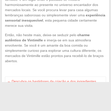
harmoniosamente ao presente no universo encantador dos
mercados locais. Se você procura levar para casa algumas
lembranças saborosas ou simplesmente viver uma
experiência
sensorial inesquecível
, esta pequena cidade certamente
merece sua visita.
Então, não hesite mais, deixe-se seduzir pelo
charme
autêntico de Vintimille
e imerja-se em sua atmosfera
envolvente. Se você é um amante da boa comida ou
simplesmente curioso para explorar uma cultura diferente, os
mercados de Vintimille estão prontos para recebê-lo de braços
abertos.
←
Descubra os bastidores da criação e dos ingredientes
secretos do Orangina
Planeje uma viagem dos sonhos sem gastar muito
→
Search