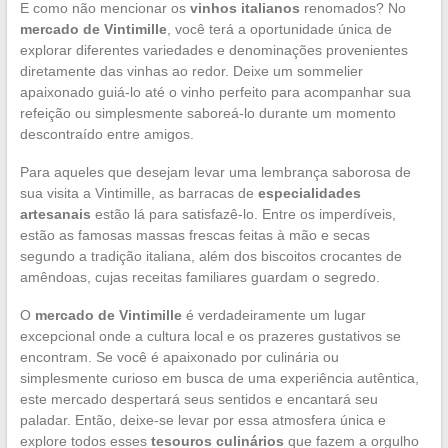
E como não mencionar os
vinhos italianos
renomados? No
mercado de Vintimille
, você terá a oportunidade única de
explorar diferentes variedades e denominações provenientes
diretamente das vinhas ao redor. Deixe um sommelier
apaixonado guiá-lo até o vinho perfeito para acompanhar sua
refeição ou simplesmente saboreá-lo durante um momento
descontraído entre amigos.
Para aqueles que desejam levar uma lembrança saborosa de
sua visita a Vintimille, as barracas de
especialidades
artesanais
estão lá para satisfazê-lo. Entre os imperdíveis,
estão as famosas massas frescas feitas à mão e secas
segundo a tradição italiana, além dos biscoitos crocantes de
amêndoas, cujas receitas familiares guardam o segredo.
O
mercado de Vintimille
é verdadeiramente um lugar
excepcional onde a cultura local e os prazeres gustativos se
encontram. Se você é apaixonado por culinária ou
simplesmente curioso em busca de uma experiência autêntica,
este mercado despertará seus sentidos e encantará seu
paladar. Então, deixe-se levar por essa atmosfera única e
explore todos esses
tesouros culinários
que fazem a orgulho