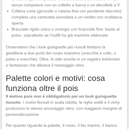
senza competere con un colletto a barca o un décolleté a V
Collana corta (girocollo o catena fine con pendente discreto):
completa una camicetta annodata o un vestito con scollatura
aperta
Bracciale rigido unico o orologio con bracciale fine: basta al
polso, soprattutto se l’outfit ha già maniche elaborate
Osserviamo che i look guinguette più riusciti limitano la
gioielleria a due punti del corpo massimo (orecchie e collo, o
polso e orecchie). Oltre, lo stile scivola in un registro bohémien
o fantasioso che diluisce il messaggio rétro.
Palette colori e motivi: cosa
funziona oltre il pois
Il motivo pois non è obbligatorio per un look guinguette
riuscito
. I motivi floreali in scala ridotta, le righe sottili e il vichy
producono lo stesso ancoraggio rétro, con maggiore margine di
personalizzazione.
Per quanto riguarda la palette, il rosso, il blu marino, il bianco