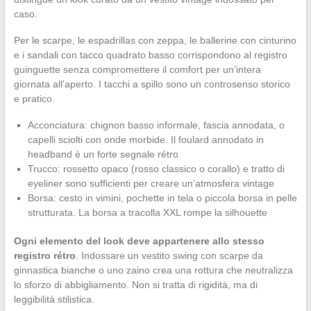
caso.
Per le scarpe, le espadrillas con zeppa, le ballerine con cinturino
e i sandali con tacco quadrato basso corrispondono al registro
guinguette senza compromettere il comfort per un’intera
giornata all’aperto. I tacchi a spillo sono un controsenso storico
e pratico.
Acconciatura: chignon basso informale, fascia annodata, o
capelli sciolti con onde morbide. Il foulard annodato in
headband è un forte segnale rétro
Trucco: rossetto opaco (rosso classico o corallo) e tratto di
eyeliner sono sufficienti per creare un’atmosfera vintage
Borsa: cesto in vimini, pochette in tela o piccola borsa in pelle
strutturata. La borsa a tracolla XXL rompe la silhouette
Ogni elemento del look deve appartenere allo stesso
registro rétro
. Indossare un vestito swing con scarpe da
ginnastica bianche o uno zaino crea una rottura che neutralizza
lo sforzo di abbigliamento. Non si tratta di rigidità, ma di
leggibilità stilistica.