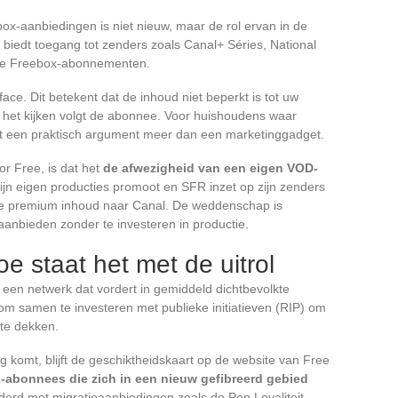
-aanbiedingen is niet nieuw, maar de rol ervan in de
 biedt toegang tot zenders zoals Canal+ Séries, National
 de Freebox-abonnementen.
face. Dit betekent dat de inhoud niet beperkt is tot uw
, het kijken volgt de abonnee. Voor huishoudens waar
dit een praktisch argument meer dan een marketinggadget.
or Free, is dat het
de afwezigheid van een eigen VOD-
ijn eigen producties promoot en SFR inzet op zijn zenders
 de premium inhoud naar Canal. De weddenschap is
aanbieden zonder te investeren in productie.
oe staat het met de uitrol
et een netwerk dat vordert in gemiddeld dichtbevolkte
t om samen te investeren met publieke initiatieven (RIP) om
 te dekken.
 komt, blijft de geschiktheidskaart op de website van Free
abonnees die zich in een nieuw gefibreerd gebied
derd met migratieaanbiedingen zoals de Pop Loyaliteit.