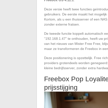
Freebox OS 4.11.1
.
Deze versie heeft twee functies geïntrodu
gebruikers. De eerste maakt het mogelijk 
Kortom, als u een thuisserver of een NAS
zonder externe fratsen.
De tweede functie koppelt automatisch e
“192.168.1.47” te onthouden, heeft uw pri
van het nieuws van Mister Free Free, blij
maar ze transformeren de Freebox in een b
Deze positionering is opzettelijk. Free ri
providers grotendeels worden genegeerd:
kleine bedrijfsserver, zonder extra hardwa
Freebox Pop Loyalitei
prijsstijging