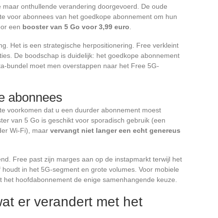
te maar onthullende verandering doorgevoerd. De oude
akte voor abonnees van het goedkope abonnement om hun
oor een
booster van 5 Go voor 3,99 euro
.
. Het is een strategische herpositionering. Free verkleint
ties. De boodschap is duidelijk: het goedkope abonnement
 data-bundel moet men overstappen naar het Free 5G-
de abonnees
m te voorkomen dat u een duurder abonnement moest
er van 5 Go is geschikt voor sporadisch gebruik (een
er Wi-Fi), maar
vervangt niet langer een echt genereus
nd. Free past zijn marges aan op de instapmarkt terwijl het
f houdt in het 5G-segment en grote volumes. Voor mobiele
ijft het hoofdabonnement de enige samenhangende keuze.
at er verandert met het