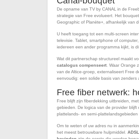
Canal-bouquet
De opname van TV by CANAL in de Freebox
strategie van Free evolueert. Het bouquet
Geographic of Planète+, afhankelijk van
U heeft toegang tot een multi-screen inter
televisie. Tablet, smartphone of computer
iedereen een ander programma kijkt, is 
Wat dit partnerschap structureel maakt vo
catalogus compenseert
. Waar Orange z
van de Altice-groep, externaliseert Free
eenvoudig: een solide basis van zenders 
Free fiber netwerk: h
Free blijft zijn fiberdekking uitbreiden, m
gebieden. De logica van de provider blijf
plattelands- en semi-plattelandsgebieden
Om te weten of uw adres nu in aanmerking
het meest betrouwbare hulpmiddel.
ADSL-
bevinden
zijn de eerste die worden bena