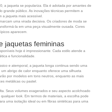
70, a jaqueta se populariza. Ela é adotada por amantes de
lo grande público. As inovações técnicas permitem a
m a jaqueta mais acessível.
 marcam uma virada decisiva. Os criadores de moda se
ransformá-la em uma peça visualmente ousada. Cores
atípicos aparecem.
de jaquetas femininas
sponíveis hoje é impressionante. Cada estilo atende a
tica e funcionalidade.
sico e atemporal, a jaqueta longa continua sendo uma
m um abrigo de calor enquanto oferece uma silhueta
arão por modelos em tons neutros, enquanto as mais
es metálicas ou pastel.
lta. Seus volumes exagerados e seu aspecto acolchoado
qualquer look. Em termos de materiais, a escolha pode
ara uma isolação ideal ou em fibras sintéticas para uma