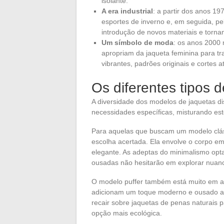
isolante.
A era industrial
: a partir dos anos 19
esportes de inverno e, em seguida, pe
introdução de novos materiais e torna
Um símbolo de moda
: os anos 2000
apropriam da jaqueta feminina para t
vibrantes, padrões originais e cortes 
Os diferentes tipos 
A diversidade dos modelos de jaquetas di
necessidades específicas, misturando esté
Para aquelas que buscam um modelo clás
escolha acertada. Ela envolve o corpo e
elegante. As adeptas do minimalismo opt
ousadas não hesitarão em explorar nuanc
O modelo puffer também está muito em a
adicionam um toque moderno e ousado a 
recair sobre jaquetas de penas naturais p
opção mais ecológica.