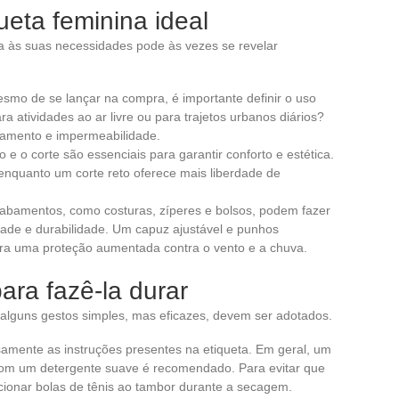
eta feminina ideal
 às suas necessidades pode às vezes se revelar
esmo de se lançar na compra, é importante definir o uso
ra atividades ao ar livre ou para trajetos urbanos diários?
olamento e impermeabilidade.
 e o corte são essenciais para garantir conforto e estética.
 enquanto um corte reto oferece mais liberdade de
cabamentos, como costuras, zíperes e bolsos, podem fazer
dade e durabilidade. Um capuz ajustável e punhos
ara uma proteção aumentada contra o vento e a chuva.
ara fazê-la durar
, alguns gestos simples, mas eficazes, devem ser adotados.
samente as instruções presentes na etiqueta. Em geral, um
com um detergente suave é recomendado. Para evitar que
cionar bolas de tênis ao tambor durante a secagem.