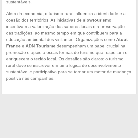
sustentáveis.
Além da economia, o turismo rural influencia a identidade e a
coesão dos territórios. As iniciativas de
slowtourismo
incentivam a valorização dos saberes locais e a preservação
das tradições, ao mesmo tempo em que contribuem para a
educação ambiental dos visitantes. Organizações como
Atout
France
e
ADN Tourisme
desempenham um papel crucial na
promoção e apoio a essas formas de turismo que respeitam e
enriquecem o tecido local. Os desafios são claros: o turismo
rural deve se inscrever em uma lógica de desenvolvimento
sustentável e participativo para se tornar um motor de mudança
positiva nas campanhas.
←
Descoberta dos animais marinhos: uma viagem
submarina
Descubra os benefícios dos óleos essenciais sem a ajuda de
um difusor
→