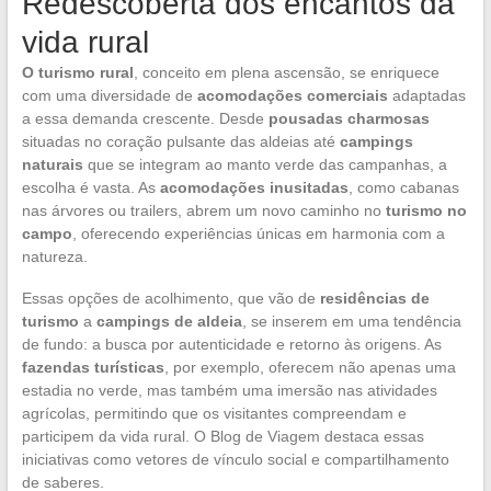
Redescoberta dos encantos da
vida rural
O turismo rural
, conceito em plena ascensão, se enriquece
com uma diversidade de
acomodações comerciais
adaptadas
a essa demanda crescente. Desde
pousadas charmosas
situadas no coração pulsante das aldeias até
campings
naturais
que se integram ao manto verde das campanhas, a
escolha é vasta. As
acomodações inusitadas
, como cabanas
nas árvores ou trailers, abrem um novo caminho no
turismo no
campo
, oferecendo experiências únicas em harmonia com a
natureza.
Essas opções de acolhimento, que vão de
residências de
turismo
a
campings de aldeia
, se inserem em uma tendência
de fundo: a busca por autenticidade e retorno às origens. As
fazendas turísticas
, por exemplo, oferecem não apenas uma
estadia no verde, mas também uma imersão nas atividades
agrícolas, permitindo que os visitantes compreendam e
participem da vida rural. O Blog de Viagem destaca essas
iniciativas como vetores de vínculo social e compartilhamento
de saberes.