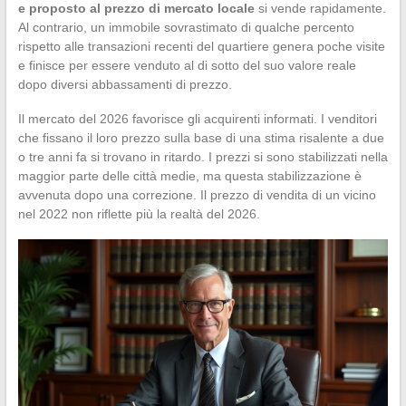
e proposto al prezzo di mercato locale
si vende rapidamente.
Al contrario, un immobile sovrastimato di qualche percento
rispetto alle transazioni recenti del quartiere genera poche visite
e finisce per essere venduto al di sotto del suo valore reale
dopo diversi abbassamenti di prezzo.
Il mercato del 2026 favorisce gli acquirenti informati. I venditori
che fissano il loro prezzo sulla base di una stima risalente a due
o tre anni fa si trovano in ritardo. I prezzi si sono stabilizzati nella
maggior parte delle città medie, ma questa stabilizzazione è
avvenuta dopo una correzione. Il prezzo di vendita di un vicino
nel 2022 non riflette più la realtà del 2026.